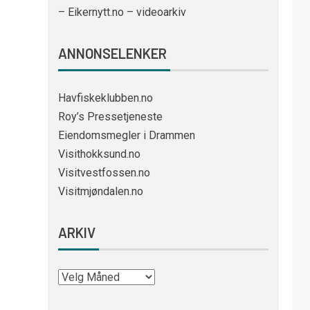
– Eikernytt.no – videoarkiv
ANNONSELENKER
Havfiskeklubben.no
Roy’s Pressetjeneste
Eiendomsmegler i Drammen
Visithokksund.no
Visitvestfossen.no
Visitmjøndalen.no
ARKIV