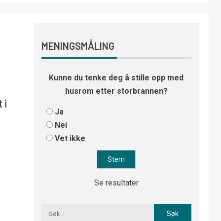
MENINGSMÅLING
Kunne du tenke deg å stille opp med
husrom etter storbrannen?
 i
Ja
Nei
Vet ikke
Se resultater