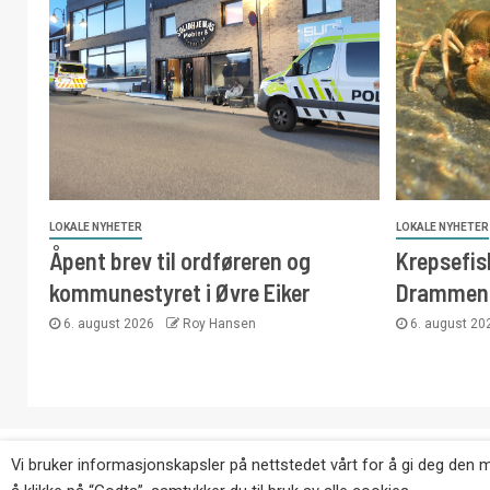
LOKALE NYHETER
LOKALE NYHETER
Åpent brev til ordføreren og
Krepsefisk
kommunestyret i Øvre Eiker
Drammen
6. august 2026
Roy Hansen
6. august 2
Copyright © Eikernytt.no utgis av Roy’s Pressetjeneste
Vi bruker informasjonskapsler på nettstedet vårt for å gi deg den 