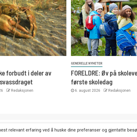
GENERELLE NYHETER
e forbudt i deler av
FORELDRE: Øv på skoleve
svassdraget
første skoledag
026
Redaksjonen
6. august 2026
Redaksjonen
. Kopiering av tekst, bilder og annonser er ikke tillatt uten etter
mest relevant erfaring ved å huske dine preferanser og gjentatte bes
Websiden er laget i samarbeid med: