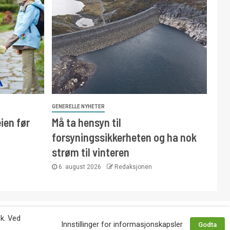
GENERELLE NYHETER
ien før
Må ta hensyn til
forsyningssikkerheten og ha nok
strøm til vinteren
6. august 2026
Redaksjonen
 avtale med utgiver. Tlf. 92 63 86 82.
øk. Ved
Innstillinger for informasjonskapsler
Godta