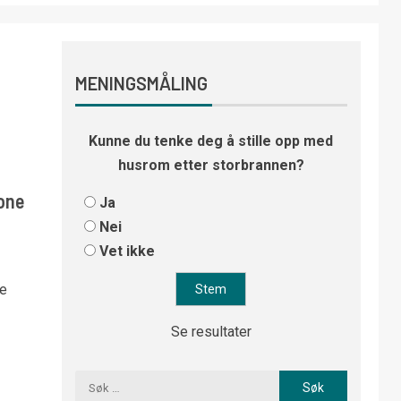
MENINGSMÅLING
Kunne du tenke deg å stille opp med
husrom etter storbrannen?
rone
Ja
Nei
Vet ikke
ne
Se resultater