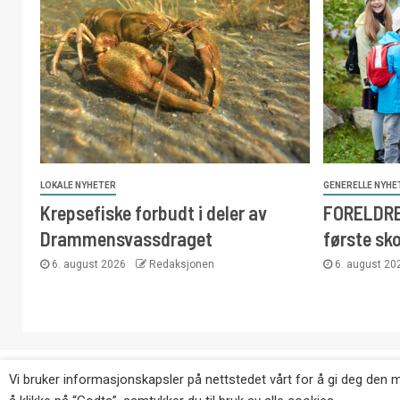
LOKALE NYHETER
GENERELLE NYHE
Krepsefiske forbudt i deler av
FORELDRE:
Drammensvassdraget
første sk
6. august 2026
Redaksjonen
6. august 2
Copyright © Eikernytt.no utgis av Roy’s Pressetjeneste
Vi bruker informasjonskapsler på nettstedet vårt for å gi deg den 