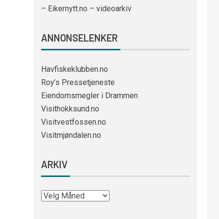
– Eikernytt.no – videoarkiv
ANNONSELENKER
Havfiskeklubben.no
Roy’s Pressetjeneste
Eiendomsmegler i Drammen
Visithokksund.no
Visitvestfossen.no
Visitmjøndalen.no
ARKIV