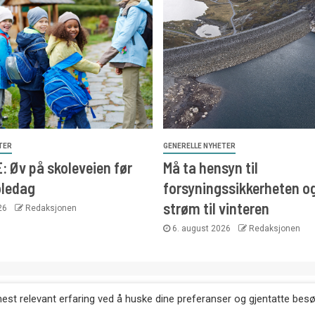
TER
GENERELLE NYHETER
 Øv på skoleveien før
Må ta hensyn til
oledag
forsyningssikkerheten o
strøm til vinteren
026
Redaksjonen
6. august 2026
Redaksjonen
. Kopiering av tekst, bilder og annonser er ikke tillatt uten etter
mest relevant erfaring ved å huske dine preferanser og gjentatte bes
Websiden er laget i samarbeid med: