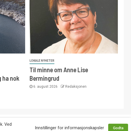
LOKALE NYHETER
Til minne om Anne Lise
g ha nok
Bermingrud
6. august 2026
Redaksjonen
 avtale med utgiver. Tlf. 92 63 86 82.
øk. Ved
Innstillinger for informasjonskapsler
Godta