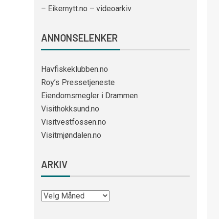
– Eikernytt.no – videoarkiv
ANNONSELENKER
Havfiskeklubben.no
Roy’s Pressetjeneste
Eiendomsmegler i Drammen
Visithokksund.no
Visitvestfossen.no
Visitmjøndalen.no
ARKIV