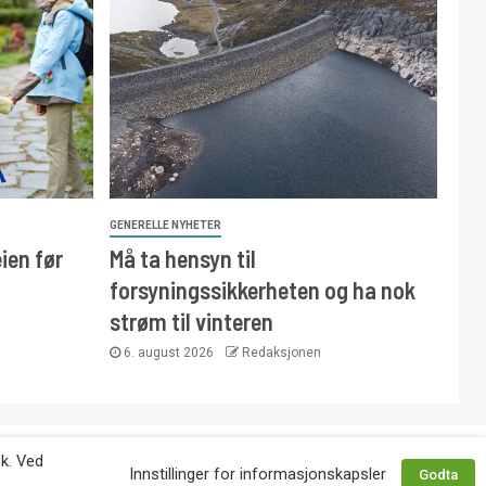
GENERELLE NYHETER
ien før
Må ta hensyn til
forsyningssikkerheten og ha nok
strøm til vinteren
6. august 2026
Redaksjonen
 avtale med utgiver. Tlf. 92 63 86 82.
øk. Ved
Innstillinger for informasjonskapsler
Godta