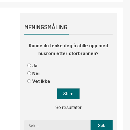
MENINGSMÅLING
Kunne du tenke deg å stille opp med
husrom etter storbrannen?
Ja
Nei
Vet ikke
Se resultater