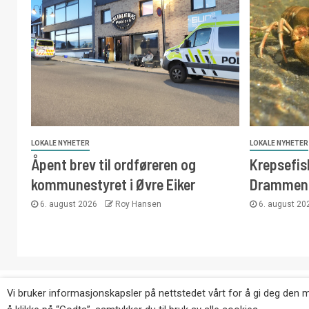
LOKALE NYHETER
LOKALE NYHETER
Åpent brev til ordføreren og
Krepsefisk
kommunestyret i Øvre Eiker
Drammen
6. august 2026
Roy Hansen
6. august 2
Copyright © Eikernytt.no utgis av Roy’s Pressetjeneste
Vi bruker informasjonskapsler på nettstedet vårt for å gi deg den 