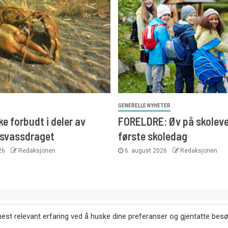
GENERELLE NYHETER
e forbudt i deler av
FORELDRE: Øv på skoleve
svassdraget
første skoledag
026
Redaksjonen
6. august 2026
Redaksjonen
. Kopiering av tekst, bilder og annonser er ikke tillatt uten etter
mest relevant erfaring ved å huske dine preferanser og gjentatte bes
Websiden er laget i samarbeid med: