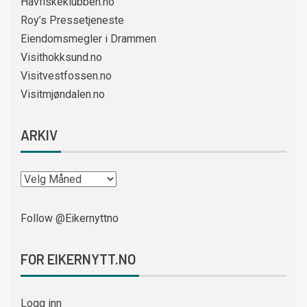
Havfiskeklubben.no
Roy’s Pressetjeneste
Eiendomsmegler i Drammen
Visithokksund.no
Visitvestfossen.no
Visitmjøndalen.no
ARKIV
Follow @Eikernyttno
FOR EIKERNYTT.NO
Logg inn