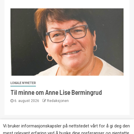
LOKALE NYHETER
Til minne om Anne Lise Bermingrud
6. august 2026
Redaksjonen
Vi bruker informasjonskapsler på nettstedet vårt for å gi deg den
Copyright © Eikernytt.no utgis av Roy’s
mest relevant erfaring ved å huske dine preferanser og gjentatte