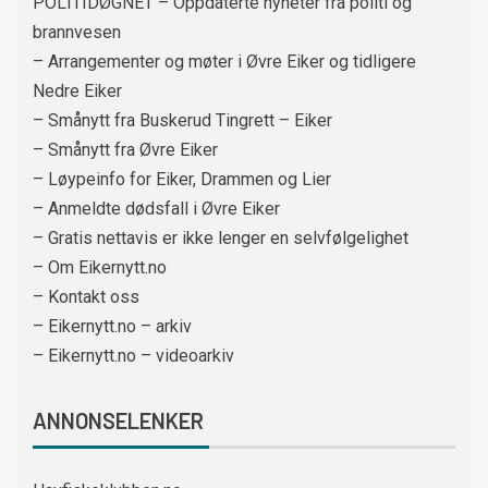
POLITIDØGNET – Oppdaterte nyheter fra politi og
brannvesen
– Arrangementer og møter i Øvre Eiker og tidligere
Nedre Eiker
– Smånytt fra Buskerud Tingrett – Eiker
– Smånytt fra Øvre Eiker
– Løypeinfo for Eiker, Drammen og Lier
– Anmeldte dødsfall i Øvre Eiker
– Gratis nettavis er ikke lenger en selvfølgelighet
– Om Eikernytt.no
– Kontakt oss
– Eikernytt.no – arkiv
– Eikernytt.no – videoarkiv
ANNONSELENKER