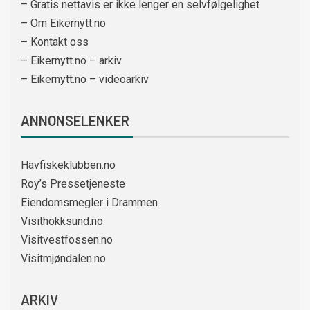
– Gratis nettavis er ikke lenger en selvfølgelighet
– Om Eikernytt.no
– Kontakt oss
– Eikernytt.no – arkiv
– Eikernytt.no – videoarkiv
ANNONSELENKER
Havfiskeklubben.no
Roy’s Pressetjeneste
Eiendomsmegler i Drammen
Visithokksund.no
Visitvestfossen.no
Visitmjøndalen.no
ARKIV