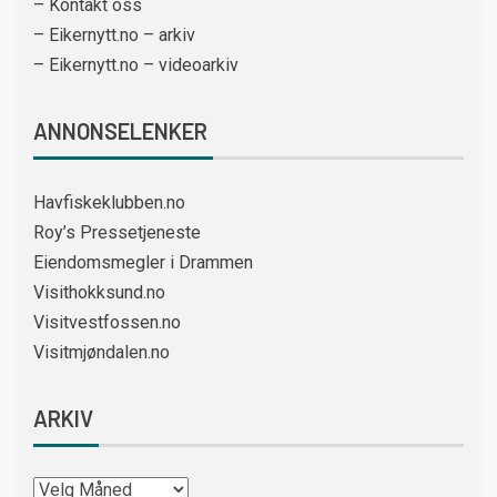
– Kontakt oss
– Eikernytt.no – arkiv
– Eikernytt.no – videoarkiv
ANNONSELENKER
Havfiskeklubben.no
Roy’s Pressetjeneste
Eiendomsmegler i Drammen
Visithokksund.no
Visitvestfossen.no
Visitmjøndalen.no
ARKIV