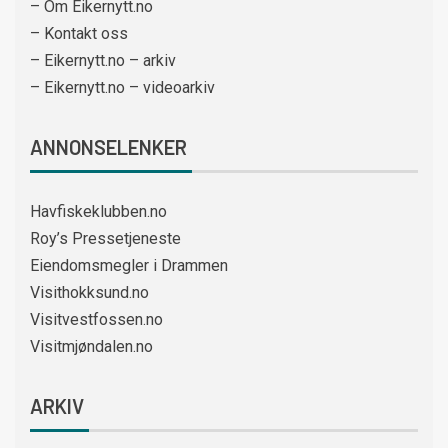
– Om Eikernytt.no
– Kontakt oss
– Eikernytt.no – arkiv
– Eikernytt.no – videoarkiv
ANNONSELENKER
Havfiskeklubben.no
Roy’s Pressetjeneste
Eiendomsmegler i Drammen
Visithokksund.no
Visitvestfossen.no
Visitmjøndalen.no
ARKIV