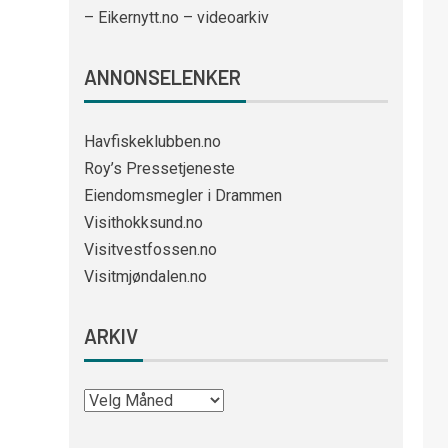
– Eikernytt.no – videoarkiv
ANNONSELENKER
Havfiskeklubben.no
Roy’s Pressetjeneste
Eiendomsmegler i Drammen
Visithokksund.no
Visitvestfossen.no
Visitmjøndalen.no
ARKIV