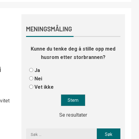
MENINGSMÅLING
Kunne du tenke deg å stille opp med
husrom etter storbrannen?
i
Ja
Nei
Vet ikke
vitet
Se resultater