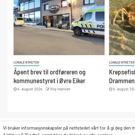
LOKALE NYHETER
LOKALE NYHETER
Åpent brev til ordføreren og
Krepsefisk
kommunestyret i Øvre Eiker
Drammen
6. august 2026
Roy Hansen
6. august 2
Copyright © Eikernytt.no utgis av Roy’s Pressetjeneste
Vi bruker informasjonskapsler på nettstedet vårt for å gi deg den 