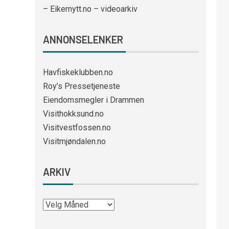
– Eikernytt.no – videoarkiv
ANNONSELENKER
Havfiskeklubben.no
Roy’s Pressetjeneste
Eiendomsmegler i Drammen
Visithokksund.no
Visitvestfossen.no
Visitmjøndalen.no
ARKIV