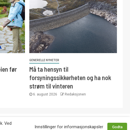
GENERELLE NYHETER
ien før
Må ta hensyn til
forsyningssikkerheten og ha nok
strøm til vinteren
6. august 2026
Redaksjonen
 avtale med utgiver. Tlf. 92 63 86 82.
øk. Ved
Innstillinger for informasjonskapsler
Godta