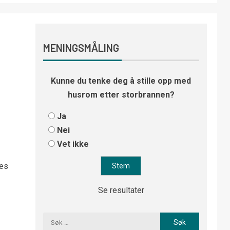
MENINGSMÅLING
Kunne du tenke deg å stille opp med
husrom etter storbrannen?
Ja
Nei
Vet ikke
Les
Se resultater