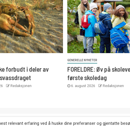
GENERELLE NYHETER
e forbudt i deler av
FORELDRE: Øv på skoleve
svassdraget
første skoledag
026
Redaksjonen
6. august 2026
Redaksjonen
. Kopiering av tekst, bilder og annonser er ikke tillatt uten etter
mest relevant erfaring ved å huske dine preferanser og gjentatte bes
Websiden er laget i samarbeid med: