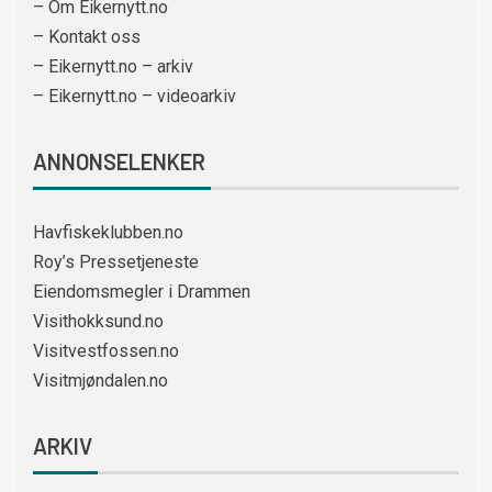
– Om Eikernytt.no
– Kontakt oss
– Eikernytt.no – arkiv
– Eikernytt.no – videoarkiv
ANNONSELENKER
Havfiskeklubben.no
Roy’s Pressetjeneste
Eiendomsmegler i Drammen
Visithokksund.no
Visitvestfossen.no
Visitmjøndalen.no
ARKIV