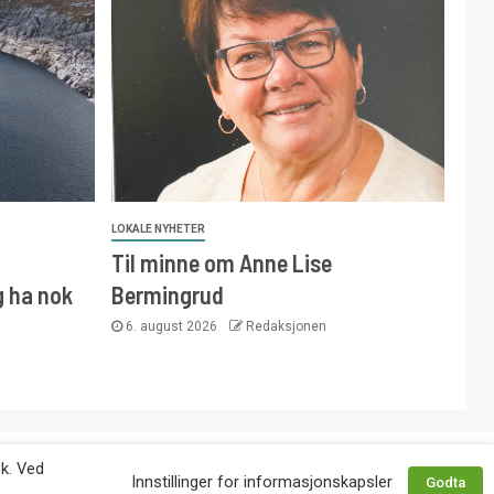
LOKALE NYHETER
Til minne om Anne Lise
g ha nok
Bermingrud
6. august 2026
Redaksjonen
 avtale med utgiver. Tlf. 92 63 86 82.
øk. Ved
Innstillinger for informasjonskapsler
Godta