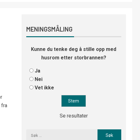
MENINGSMÅLING
Kunne du tenke deg å stille opp med
husrom etter storbrannen?
Ja
Nei
Vet ikke
r
 fra
Se resultater