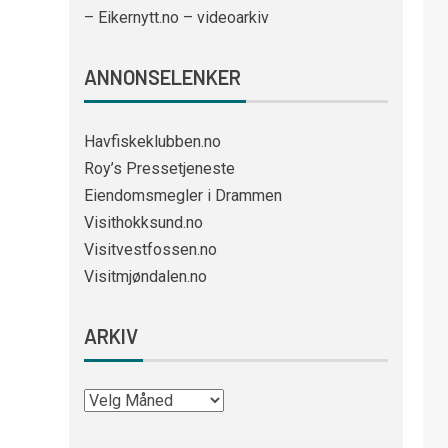
– Eikernytt.no – videoarkiv
ANNONSELENKER
Havfiskeklubben.no
Roy’s Pressetjeneste
Eiendomsmegler i Drammen
Visithokksund.no
Visitvestfossen.no
Visitmjøndalen.no
ARKIV