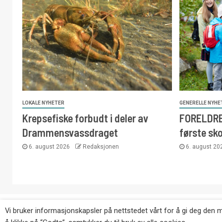
LOKALE NYHETER
GENERELLE NYHE
Krepsefiske forbudt i deler av
FORELDRE:
Drammensvassdraget
første sk
6. august 2026
Redaksjonen
6. august 2
Copyright © Eikernytt.no utgis av Roy’s Pressetjeneste
Vi bruker informasjonskapsler på nettstedet vårt for å gi deg den 