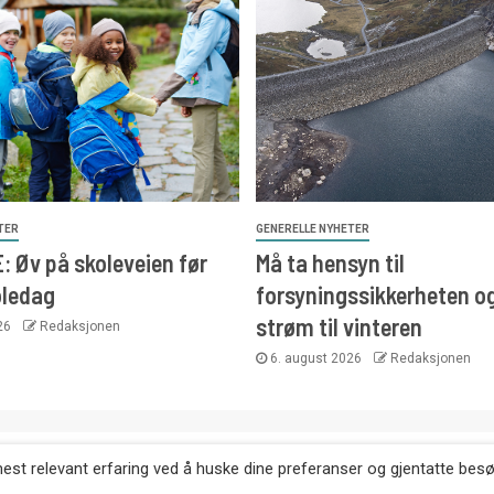
TER
GENERELLE NYHETER
 Øv på skoleveien før
Må ta hensyn til
oledag
forsyningssikkerheten o
strøm til vinteren
026
Redaksjonen
6. august 2026
Redaksjonen
. Kopiering av tekst, bilder og annonser er ikke tillatt uten etter
mest relevant erfaring ved å huske dine preferanser og gjentatte bes
Websiden er laget i samarbeid med: