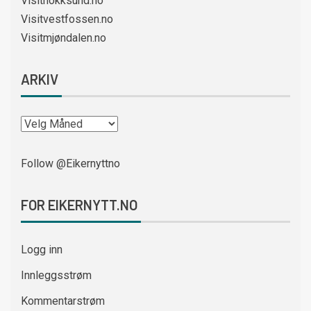
Visithokksund.no
Visitvestfossen.no
Visitmjøndalen.no
ARKIV
Follow @Eikernyttno
FOR EIKERNYTT.NO
Logg inn
Innleggsstrøm
Kommentarstrøm