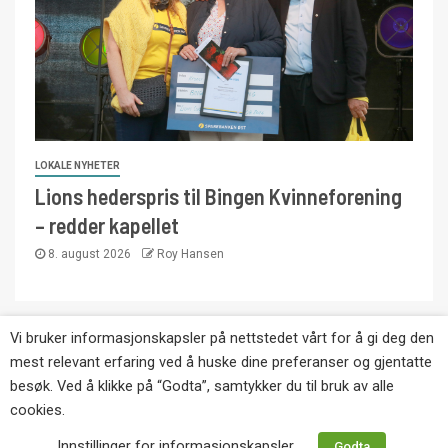
LOKALE NYHETER
Lions hederspris til Bingen Kvinneforening
– redder kapellet
8. august 2026
Roy Hansen
Vi bruker informasjonskapsler på nettstedet vårt for å gi deg den
Copyright © Eikernytt.no utgis av Roy’s
mest relevant erfaring ved å huske dine preferanser og gjentatte
Pressetjeneste. Kopiering av tekst, bilder og
besøk. Ved å klikke på “Godta”, samtykker du til bruk av alle
annonser er ikke tillatt uten etter avtale med utgiver.
cookies.
Tlf. 92 63 86 82.
Innstillinger for informasjonskapsler
Godta