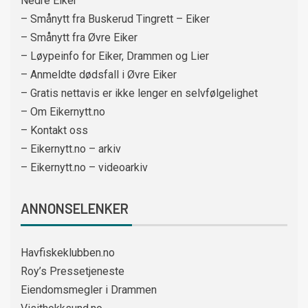
Nedre Eiker
– Smånytt fra Buskerud Tingrett – Eiker
– Smånytt fra Øvre Eiker
– Løypeinfo for Eiker, Drammen og Lier
– Anmeldte dødsfall i Øvre Eiker
– Gratis nettavis er ikke lenger en selvfølgelighet
– Om Eikernytt.no
– Kontakt oss
– Eikernytt.no – arkiv
– Eikernytt.no – videoarkiv
ANNONSELENKER
Havfiskeklubben.no
Roy’s Pressetjeneste
Eiendomsmegler i Drammen