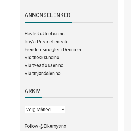
ANNONSELENKER
Havfiskeklubben.no
Roy’s Pressetjeneste
Eiendomsmegler i Drammen
Visithokksund.no
Visitvestfossen.no
Visitmjøndalen.no
ARKIV
Follow @Eikernyttno