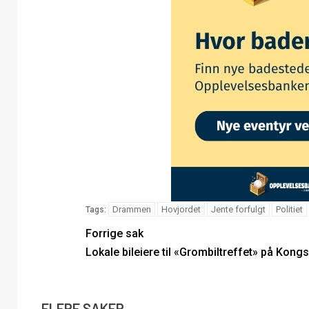
Drammen
Hovjordet
Jente forfulgt
Politiet
Tags:
Forrige sak
Lokale bileiere til «Grombiltreffet» på Kong
FLERE SAKER