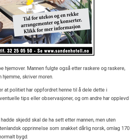
pe hjemover. Mannen fulgte også etter raskere og raskere,
n hjemme, skriver moren.
at politiet har oppfordret henne til å dele dette i
ntuelle tips eller observasjoner, og om andre har opplevd
m hadde skjedd skal de ha sett etter mannen, men uten
utenlandsk opprinnelse som snakket dårlig norsk, omlag 170
normalt bygd.