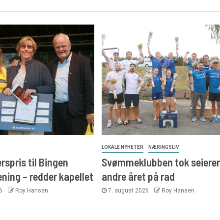
LOKALE NYHETER
NÆRINGSLIV
rspris til Bingen
Svømmeklubben tok seieren
ning – redder kapellet
andre året på rad
26
Roy Hansen
7. august 2026
Roy Hansen