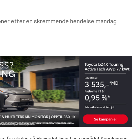
sjoner etter en skremmende hendelse mandag
m fra skolen på Hovjordet, hvor hun i området Kongleveien