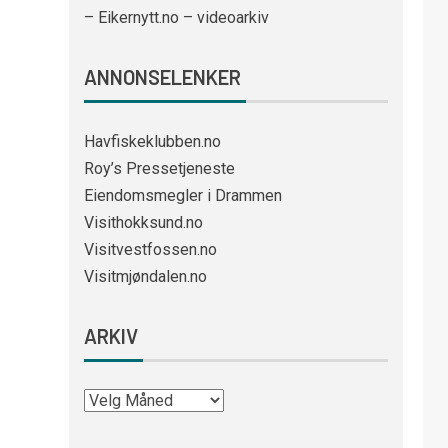
– Eikernytt.no – videoarkiv
ANNONSELENKER
Havfiskeklubben.no
Roy’s Pressetjeneste
Eiendomsmegler i Drammen
Visithokksund.no
Visitvestfossen.no
Visitmjøndalen.no
ARKIV