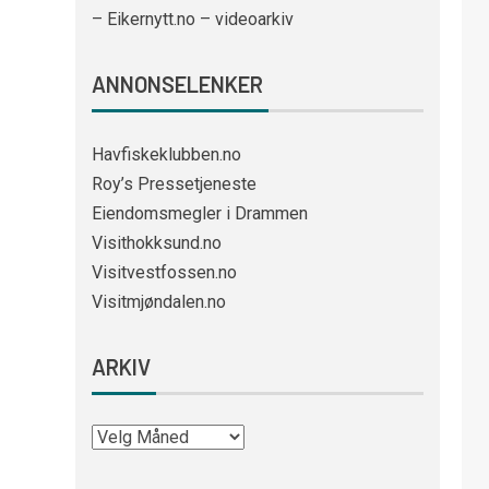
– Eikernytt.no – videoarkiv
ANNONSELENKER
Havfiskeklubben.no
Roy’s Pressetjeneste
Eiendomsmegler i Drammen
Visithokksund.no
Visitvestfossen.no
Visitmjøndalen.no
ARKIV