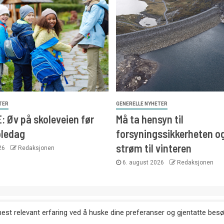
TER
GENERELLE NYHETER
 Øv på skoleveien før
Må ta hensyn til
oledag
forsyningssikkerheten o
strøm til vinteren
026
Redaksjonen
6. august 2026
Redaksjonen
. Kopiering av tekst, bilder og annonser er ikke tillatt uten etter
mest relevant erfaring ved å huske dine preferanser og gjentatte bes
Websiden er laget i samarbeid med: