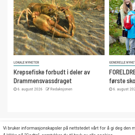
LOKALE NYHETER
GENERELLE NYHE
Krepsefiske forbudt i deler av
FORELDRE:
Drammensvassdraget
første sk
6. august 2026
Redaksjonen
6. august 2
Copyright © Eikernytt.no utgis av Roy’s Pressetjeneste
Vi bruker informasjonskapsler på nettstedet vårt for å gi deg den 