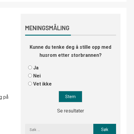
MENINGSMÅLING
Kunne du tenke deg å stille opp med
husrom etter storbrannen?
Ja
Nei
Vet ikke
ng på
Se resultater