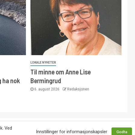
LOKALE NYHETER
Til minne om Anne Lise
g ha nok
Bermingrud
6. august 2026
Redaksjonen
 avtale med utgiver. Tlf. 92 63 86 82.
øk. Ved
Innstillinger for informasjonskapsler
Godta