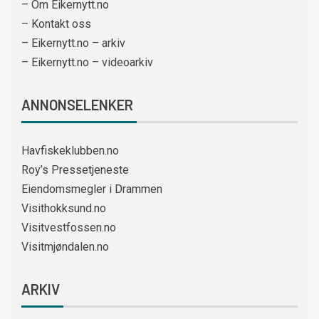
– Om Eikernytt.no
– Kontakt oss
– Eikernytt.no – arkiv
– Eikernytt.no – videoarkiv
ANNONSELENKER
Havfiskeklubben.no
Roy’s Pressetjeneste
Eiendomsmegler i Drammen
Visithokksund.no
Visitvestfossen.no
Visitmjøndalen.no
ARKIV