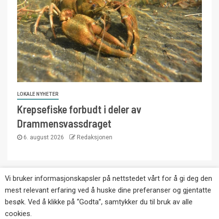
LOKALE NYHETER
Krepsefiske forbudt i deler av
Drammensvassdraget
6. august 2026
Redaksjonen
Vi bruker informasjonskapsler på nettstedet vårt for å gi deg den
Copyright © Eikernytt.no utgis av Roy’s
mest relevant erfaring ved å huske dine preferanser og gjentatte
Pressetjeneste. Kopiering av tekst, bilder og
besøk. Ved å klikke på “Godta”, samtykker du til bruk av alle
annonser er ikke tillatt uten etter avtale med utgiver.
cookies.