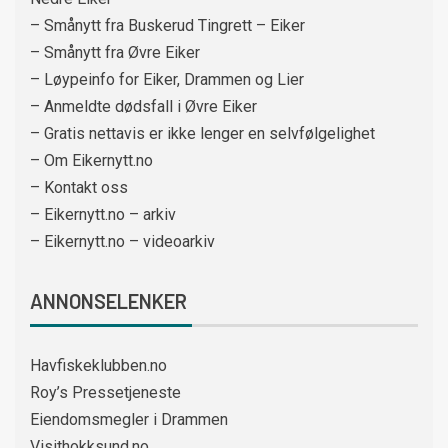
– Smånytt fra Buskerud Tingrett – Eiker
– Smånytt fra Øvre Eiker
– Løypeinfo for Eiker, Drammen og Lier
– Anmeldte dødsfall i Øvre Eiker
– Gratis nettavis er ikke lenger en selvfølgelighet
– Om Eikernytt.no
– Kontakt oss
– Eikernytt.no – arkiv
– Eikernytt.no – videoarkiv
ANNONSELENKER
Havfiskeklubben.no
Roy’s Pressetjeneste
Eiendomsmegler i Drammen
Visithokksund.no