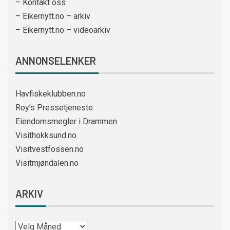
– Kontakt oss
– Eikernytt.no – arkiv
– Eikernytt.no – videoarkiv
ANNONSELENKER
Havfiskeklubben.no
Roy’s Pressetjeneste
Eiendomsmegler i Drammen
Visithokksund.no
Visitvestfossen.no
Visitmjøndalen.no
ARKIV