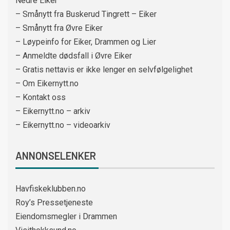
Nedre Eiker
– Smånytt fra Buskerud Tingrett – Eiker
– Smånytt fra Øvre Eiker
– Løypeinfo for Eiker, Drammen og Lier
– Anmeldte dødsfall i Øvre Eiker
– Gratis nettavis er ikke lenger en selvfølgelighet
– Om Eikernytt.no
– Kontakt oss
– Eikernytt.no – arkiv
– Eikernytt.no – videoarkiv
ANNONSELENKER
Havfiskeklubben.no
Roy’s Pressetjeneste
Eiendomsmegler i Drammen