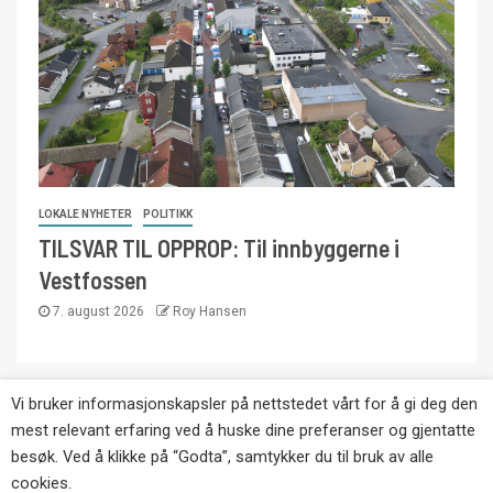
LOKALE NYHETER
POLITIKK
TILSVAR TIL OPPROP: Til innbyggerne i
Vestfossen
7. august 2026
Roy Hansen
Vi bruker informasjonskapsler på nettstedet vårt for å gi deg den
Copyright © Eikernytt.no utgis av Roy’s
mest relevant erfaring ved å huske dine preferanser og gjentatte
Pressetjeneste. Kopiering av tekst, bilder og
besøk. Ved å klikke på “Godta”, samtykker du til bruk av alle
annonser er ikke tillatt uten etter avtale med utgiver.
cookies.