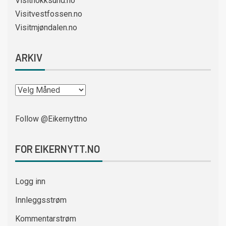
Visithokksund.no
Visitvestfossen.no
Visitmjøndalen.no
ARKIV
Follow @Eikernyttno
FOR EIKERNYTT.NO
Logg inn
Innleggsstrøm
Kommentarstrøm