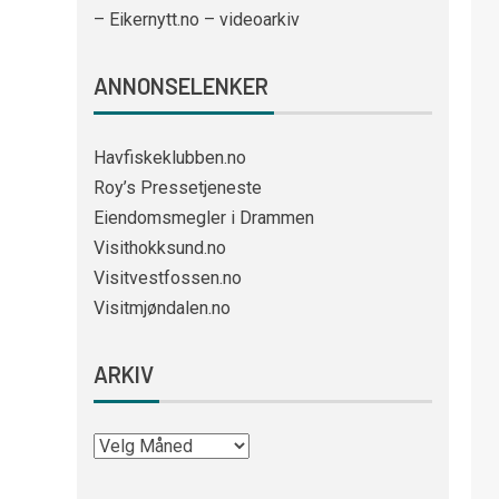
– Eikernytt.no – videoarkiv
ANNONSELENKER
Havfiskeklubben.no
Roy’s Pressetjeneste
Eiendomsmegler i Drammen
Visithokksund.no
Visitvestfossen.no
Visitmjøndalen.no
ARKIV