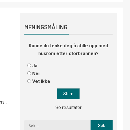
MENINGSMÅLING
Kunne du tenke deg å stille opp med
husrom etter storbrannen?
Ja
Nei
Vet ikke
-
s...
Se resultater