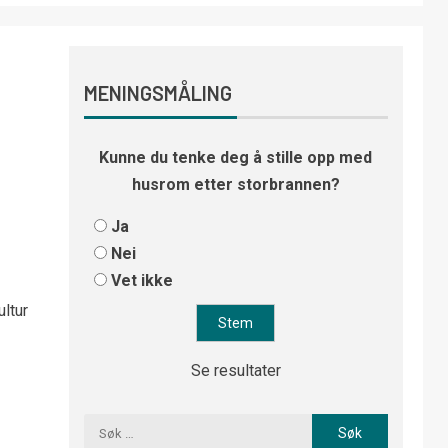
MENINGSMÅLING
Kunne du tenke deg å stille opp med
husrom etter storbrannen?
Ja
Nei
Vet ikke
ltur
Se resultater