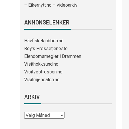
– Eikernytt.no – videoarkiv
ANNONSELENKER
Havfiskeklubben.no
Roy’s Pressetjeneste
Eiendomsmegler i Drammen
Visithokksund.no
Visitvestfossen.no
Visitmjøndalen.no
ARKIV