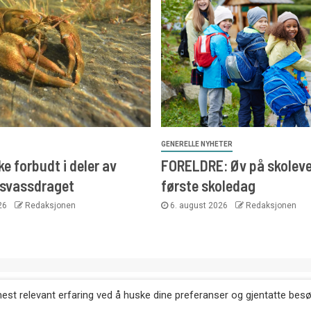
GENERELLE NYHETER
e forbudt i deler av
FORELDRE: Øv på skoleve
svassdraget
første skoledag
026
Redaksjonen
6. august 2026
Redaksjonen
. Kopiering av tekst, bilder og annonser er ikke tillatt uten etter
mest relevant erfaring ved å huske dine preferanser og gjentatte bes
Websiden er laget i samarbeid med: