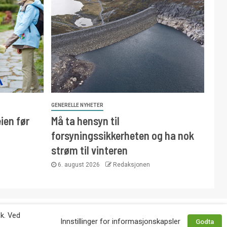
GENERELLE NYHETER
ien før
Må ta hensyn til
forsyningssikkerheten og ha nok
strøm til vinteren
6. august 2026
Redaksjonen
 avtale med utgiver. Tlf. 92 63 86 82.
øk. Ved
Innstillinger for informasjonskapsler
Godta