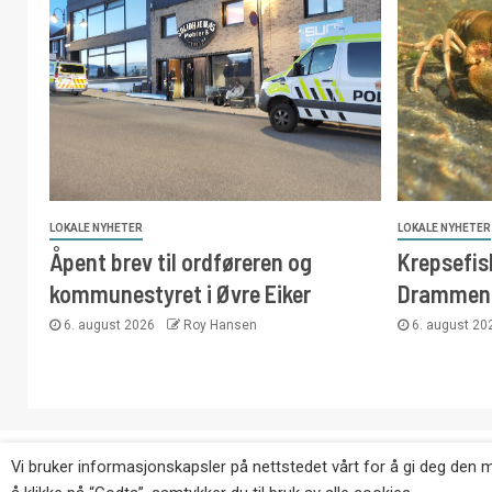
LOKALE NYHETER
LOKALE NYHETER
Åpent brev til ordføreren og
Krepsefisk
kommunestyret i Øvre Eiker
Drammen
6. august 2026
Roy Hansen
6. august 2
Copyright © Eikernytt.no utgis av Roy’s Pressetjeneste
Vi bruker informasjonskapsler på nettstedet vårt for å gi deg den 