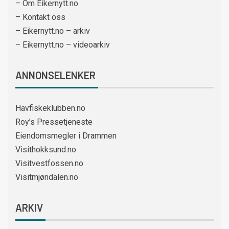
– Om Eikernytt.no
– Kontakt oss
– Eikernytt.no – arkiv
– Eikernytt.no – videoarkiv
ANNONSELENKER
Havfiskeklubben.no
Roy’s Pressetjeneste
Eiendomsmegler i Drammen
Visithokksund.no
Visitvestfossen.no
Visitmjøndalen.no
ARKIV