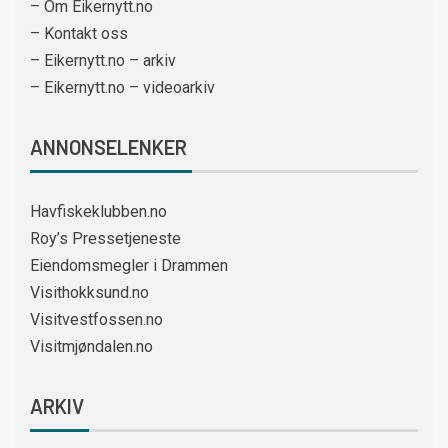
– Om Eikernytt.no
– Kontakt oss
– Eikernytt.no – arkiv
– Eikernytt.no – videoarkiv
ANNONSELENKER
Havfiskeklubben.no
Roy’s Pressetjeneste
Eiendomsmegler i Drammen
Visithokksund.no
Visitvestfossen.no
Visitmjøndalen.no
ARKIV