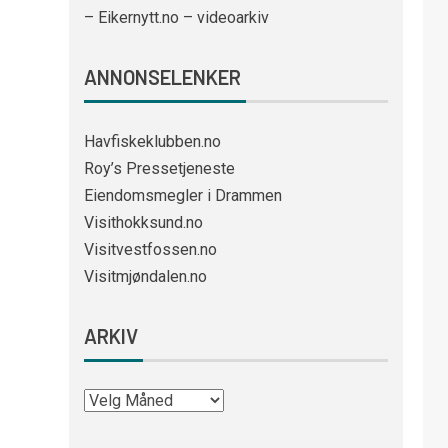
– Eikernytt.no – videoarkiv
ANNONSELENKER
Havfiskeklubben.no
Roy’s Pressetjeneste
Eiendomsmegler i Drammen
Visithokksund.no
Visitvestfossen.no
Visitmjøndalen.no
ARKIV