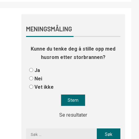
MENINGSMÅLING
Kunne du tenke deg å stille opp med
husrom etter storbrannen?
Ja
Nei
Vet ikke
Se resultater