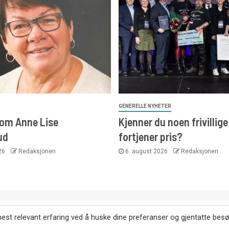
GENERELLE NYHETER
 om Anne Lise
Kjenner du noen frivillig
ud
fortjener pris?
026
Redaksjonen
6. august 2026
Redaksjonen
. Kopiering av tekst, bilder og annonser er ikke tillatt uten etter
mest relevant erfaring ved å huske dine preferanser og gjentatte bes
Websiden er laget i samarbeid med: