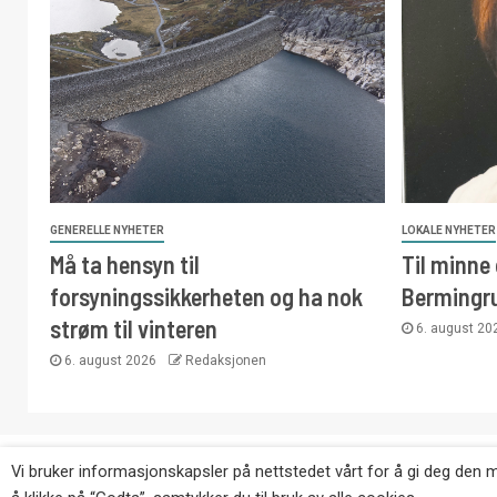
GENERELLE NYHETER
LOKALE NYHETER
Må ta hensyn til
Til minne
forsyningssikkerheten og ha nok
Bermingr
strøm til vinteren
6. august 2
6. august 2026
Redaksjonen
Copyright © Eikernytt.no utgis av Roy’s Pressetjeneste
Vi bruker informasjonskapsler på nettstedet vårt for å gi deg den 