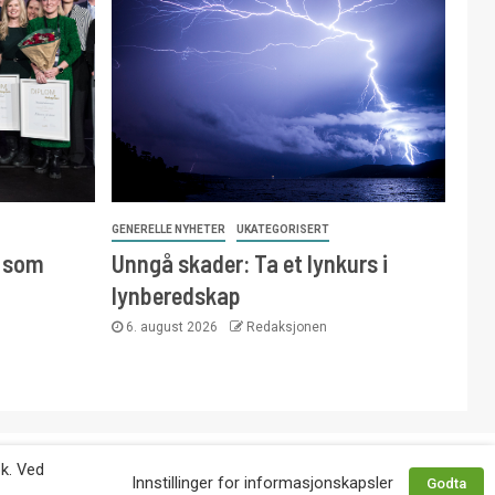
GENERELLE NYHETER
UKATEGORISERT
e som
Unngå skader: Ta et lynkurs i
lynberedskap
6. august 2026
Redaksjonen
 avtale med utgiver. Tlf. 92 63 86 82.
øk. Ved
Innstillinger for informasjonskapsler
Godta