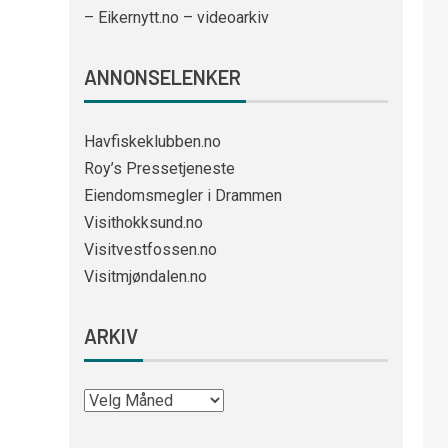
– Eikernytt.no – videoarkiv
ANNONSELENKER
Havfiskeklubben.no
Roy’s Pressetjeneste
Eiendomsmegler i Drammen
Visithokksund.no
Visitvestfossen.no
Visitmjøndalen.no
ARKIV