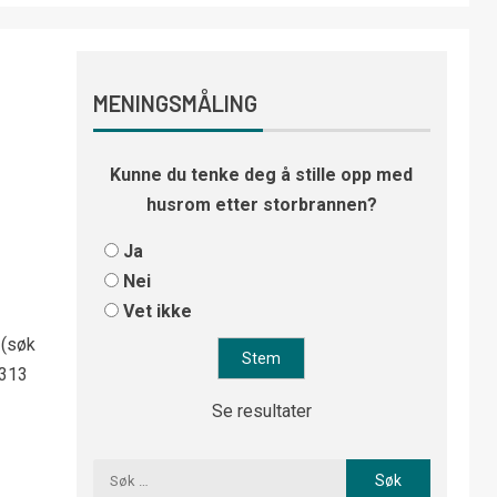
MENINGSMÅLING
Kunne du tenke deg å stille opp med
husrom etter storbrannen?
Ja
Nei
Vet ikke
 (søk
 313
Se resultater