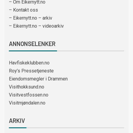
– Om Eikernytt.no
– Kontakt oss
– Eikernytt.no – arkiv
– Eikernytt.no – videoarkiv
ANNONSELENKER
Havfiskeklubben.no
Roy’s Pressetjeneste
Eiendomsmegler i Drammen
Visithokksund.no
Visitvestfossen.no
Visitmjøndalen.no
ARKIV