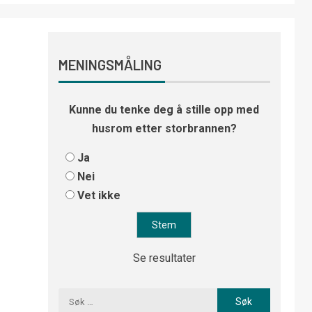
MENINGSMÅLING
Kunne du tenke deg å stille opp med
husrom etter storbrannen?
Ja
Nei
Vet ikke
Se resultater