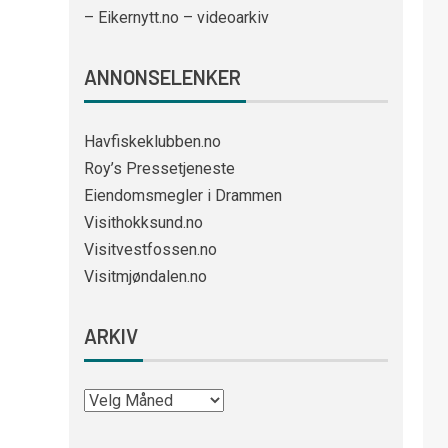
– Eikernytt.no – videoarkiv
ANNONSELENKER
Havfiskeklubben.no
Roy’s Pressetjeneste
Eiendomsmegler i Drammen
Visithokksund.no
Visitvestfossen.no
Visitmjøndalen.no
ARKIV