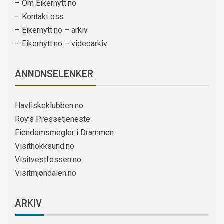
– Om Eikernytt.no
– Kontakt oss
– Eikernytt.no – arkiv
– Eikernytt.no – videoarkiv
ANNONSELENKER
Havfiskeklubben.no
Roy’s Pressetjeneste
Eiendomsmegler i Drammen
Visithokksund.no
Visitvestfossen.no
Visitmjøndalen.no
ARKIV