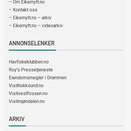
– Om Eikernytt.no
– Kontakt oss
– Eikernytt.no – arkiv
– Eikernytt.no – videoarkiv
ANNONSELENKER
Havfiskeklubben.no
Roy’s Pressetjeneste
Eiendomsmegler i Drammen
Visithokksund.no
Visitvestfossen.no
Visitmjøndalen.no
ARKIV