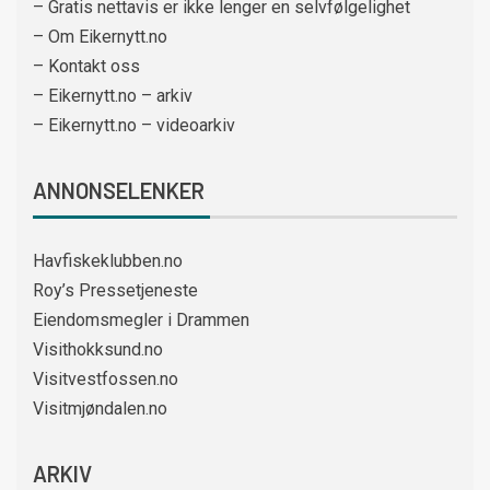
– Gratis nettavis er ikke lenger en selvfølgelighet
– Om Eikernytt.no
– Kontakt oss
– Eikernytt.no – arkiv
– Eikernytt.no – videoarkiv
ANNONSELENKER
Havfiskeklubben.no
Roy’s Pressetjeneste
Eiendomsmegler i Drammen
Visithokksund.no
Visitvestfossen.no
Visitmjøndalen.no
ARKIV