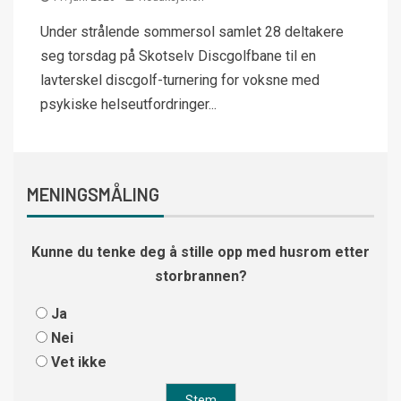
Under strålende sommersol samlet 28 deltakere
seg torsdag på Skotselv Discgolfbane til en
lavterskel discgolf-turnering for voksne med
psykiske helseutfordringer...
MENINGSMÅLING
Kunne du tenke deg å stille opp med husrom etter
storbrannen?
Ja
Nei
Vet ikke