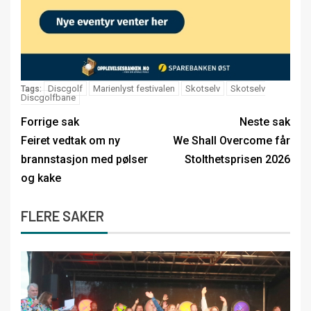
Discgolf
Marienlyst festivalen
Skotselv
Skotselv
Tags:
Discgolfbane
Forrige sak
Neste sak
Feiret vedtak om ny
We Shall Overcome får
brannstasjon med pølser
Stolthetsprisen 2026
og kake
FLERE SAKER