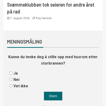
Svømmeklubben tok seieren for andre året
på rad
7. august 2026
Roy Hansen
MENINGSMÅLING
Kunne du tenke deg å stille opp med husrom etter
storbrannen?
Ja
Nei
Vet ikke