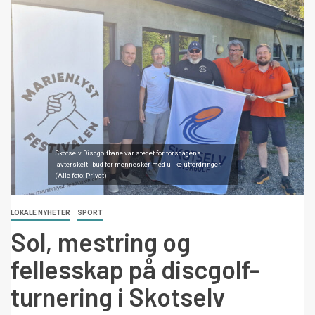
Skotselv Discgolfbane var stedet for torsdagens
lavterskeltilbud for mennesker med ulike utfordringer.
(Alle foto: Privat)
LOKALE NYHETER
SPORT
Sol, mestring og
fellesskap på discgolf-
turnering i Skotselv