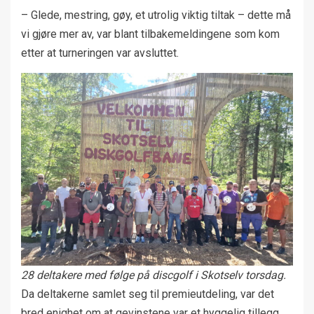
– Glede, mestring, gøy, et utrolig viktig tiltak – dette må
vi gjøre mer av, var blant tilbakemeldingene som kom
etter at turneringen var avsluttet.
28 deltakere med følge på discgolf i Skotselv torsdag.
Da deltakerne samlet seg til premieutdeling, var det
bred enighet om at gevinstene var et hyggelig tillegg,