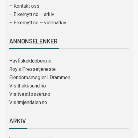
– Kontakt oss
– Eikernytt.no – arkiv
– Eikernytt.no – videoarkiv
ANNONSELENKER
Havfiskeklubben.no
Roy’s Pressetjeneste
Eiendomsmegler i Drammen
Visithokksund.no
Visitvestfossen.no
Visitmjøndalen.no
ARKIV