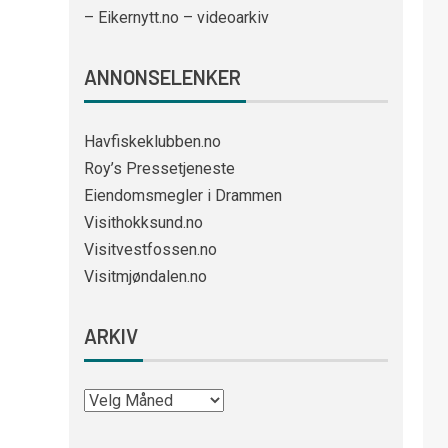
– Eikernytt.no – videoarkiv
ANNONSELENKER
Havfiskeklubben.no
Roy’s Pressetjeneste
Eiendomsmegler i Drammen
Visithokksund.no
Visitvestfossen.no
Visitmjøndalen.no
ARKIV