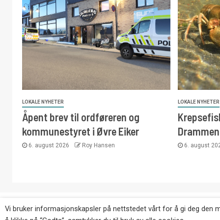
LOKALE NYHETER
LOKALE NYHETER
Åpent brev til ordføreren og
Krepsefisk
kommunestyret i Øvre Eiker
Drammen
6. august 2026
Roy Hansen
6. august 2
Copyright © Eikernytt.no utgis av Roy’s Pressetjeneste
Vi bruker informasjonskapsler på nettstedet vårt for å gi deg den 