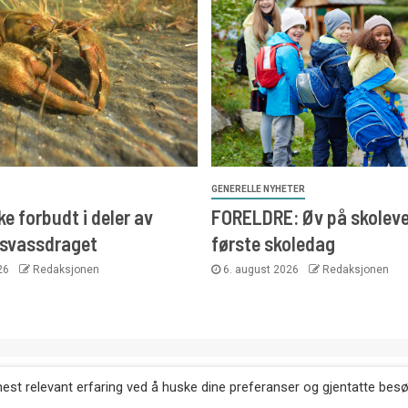
GENERELLE NYHETER
e forbudt i deler av
FORELDRE: Øv på skoleve
svassdraget
første skoledag
026
Redaksjonen
6. august 2026
Redaksjonen
. Kopiering av tekst, bilder og annonser er ikke tillatt uten etter
mest relevant erfaring ved å huske dine preferanser og gjentatte bes
Websiden er laget i samarbeid med: