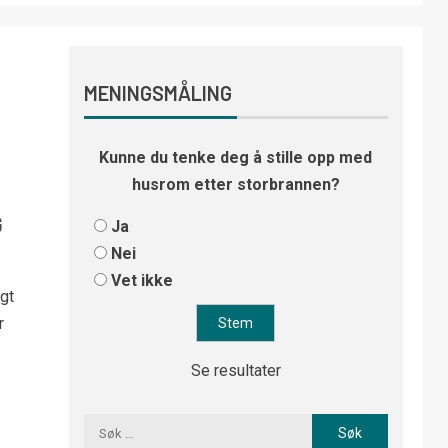
MENINGSMÅLING
Kunne du tenke deg å stille opp med
husrom etter storbrannen?
G
Ja
Nei
Vet ikke
gt
r
Se resultater