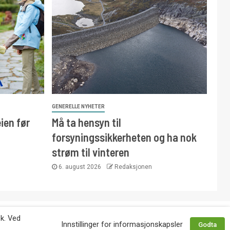
GENERELLE NYHETER
ien før
Må ta hensyn til
forsyningssikkerheten og ha nok
strøm til vinteren
6. august 2026
Redaksjonen
 avtale med utgiver. Tlf. 92 63 86 82.
øk. Ved
Innstillinger for informasjonskapsler
Godta