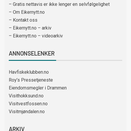
– Gratis nettavis er ikke lenger en selvfølgelighet
– Om Eikernytt.no
– Kontakt oss
– Eikernytt.no – arkiv
– Eikernytt.no – videoarkiv
ANNONSELENKER
Havfiskeklubben.no
Roy’s Pressetjeneste
Eiendomsmegler i Drammen
Visithokksund.no
Visitvestfossen.no
Visitmjøndalen.no
ARKIV