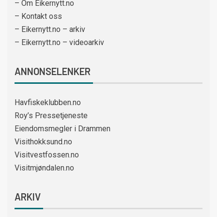
– Om Eikernytt.no
– Kontakt oss
– Eikernytt.no – arkiv
– Eikernytt.no – videoarkiv
ANNONSELENKER
Havfiskeklubben.no
Roy’s Pressetjeneste
Eiendomsmegler i Drammen
Visithokksund.no
Visitvestfossen.no
Visitmjøndalen.no
ARKIV