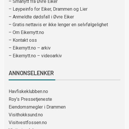
– Smånytt fra Øvre Eiker
– Løypeinfo for Eiker, Drammen og Lier
– Anmeldte dødsfall i Øvre Eiker
– Gratis nettavis er ikke lenger en selvfølgelighet
– Om Eikernytt.no
– Kontakt oss
– Eikernytt.no – arkiv
– Eikernytt.no – videoarkiv
ANNONSELENKER
Havfiskeklubben.no
Roy’s Pressetjeneste
Eiendomsmegler i Drammen
Visithokksund.no
Visitvestfossen.no