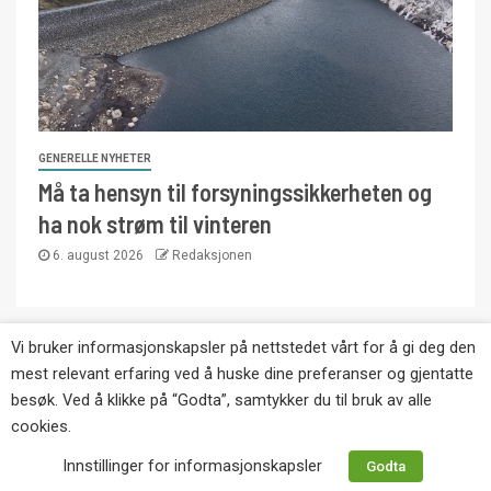
GENERELLE NYHETER
Må ta hensyn til forsyningssikkerheten og
ha nok strøm til vinteren
6. august 2026
Redaksjonen
Vi bruker informasjonskapsler på nettstedet vårt for å gi deg den
Copyright © Eikernytt.no utgis av Roy’s
mest relevant erfaring ved å huske dine preferanser og gjentatte
Pressetjeneste. Kopiering av tekst, bilder og
besøk. Ved å klikke på “Godta”, samtykker du til bruk av alle
annonser er ikke tillatt uten etter avtale med utgiver.
cookies.
Tlf. 92 63 86 82.
Innstillinger for informasjonskapsler
Godta
Websiden er laget i samarbeid med: