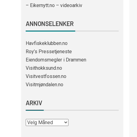
– Eikernytt.no – videoarkiv
ANNONSELENKER
Havfiskeklubben.no
Roy’s Pressetjeneste
Eiendomsmegler i Drammen
Visithokksund.no
Visitvestfossen.no
Visitmjøndalen.no
ARKIV