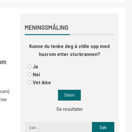
MENINGSMÅLING
Kunne du tenke deg å stille opp med
husrom etter storbrannen?
 om
Ja
Nei
Vet ikke
Nkom)
vise
Se resultater