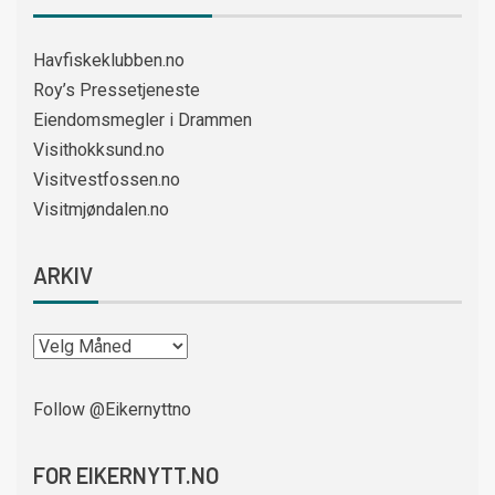
Havfiskeklubben.no
Roy’s Pressetjeneste
Eiendomsmegler i Drammen
Visithokksund.no
Visitvestfossen.no
Visitmjøndalen.no
ARKIV
Follow @Eikernyttno
FOR EIKERNYTT.NO