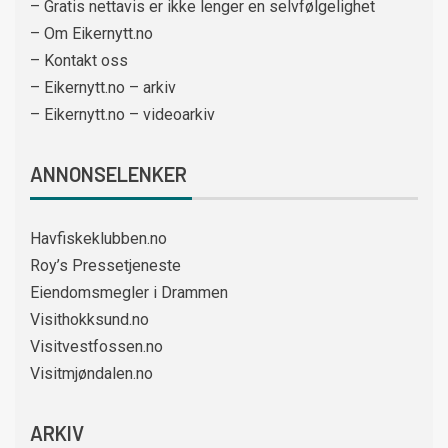
– Gratis nettavis er ikke lenger en selvfølgelighet
– Om Eikernytt.no
– Kontakt oss
– Eikernytt.no – arkiv
– Eikernytt.no – videoarkiv
ANNONSELENKER
Havfiskeklubben.no
Roy’s Pressetjeneste
Eiendomsmegler i Drammen
Visithokksund.no
Visitvestfossen.no
Visitmjøndalen.no
ARKIV