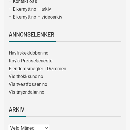
– Kontakt oss
– Eikernytt.no – arkiv
– Eikernytt.no – videoarkiv
ANNONSELENKER
Havfiskeklubben.no
Roy’s Pressetjeneste
Eiendomsmegler i Drammen
Visithokksund.no
Visitvestfossen.no
Visitmjøndalen.no
ARKIV