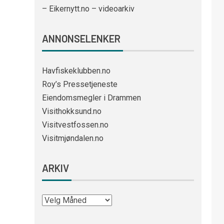
– Eikernytt.no – videoarkiv
ANNONSELENKER
Havfiskeklubben.no
Roy’s Pressetjeneste
Eiendomsmegler i Drammen
Visithokksund.no
Visitvestfossen.no
Visitmjøndalen.no
ARKIV