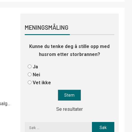
MENINGSMÅLING
Kunne du tenke deg å stille opp med
husrom etter storbrannen?
Ja
Nei
Vet ikke
alg...
Se resultater