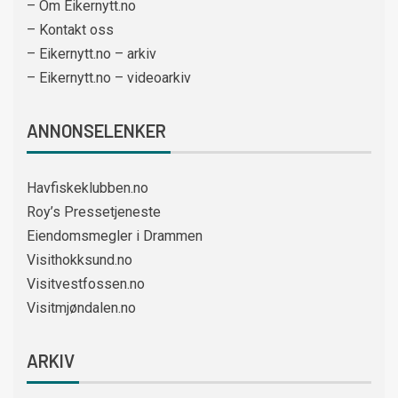
– Om Eikernytt.no
– Kontakt oss
– Eikernytt.no – arkiv
– Eikernytt.no – videoarkiv
ANNONSELENKER
Havfiskeklubben.no
Roy’s Pressetjeneste
Eiendomsmegler i Drammen
Visithokksund.no
Visitvestfossen.no
Visitmjøndalen.no
ARKIV