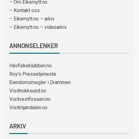
– Om Eikernytt.no
– Kontakt oss
– Eikernytt.no – arkiv
– Eikernytt.no – videoarkiv
ANNONSELENKER
Havfiskeklubben.no
Roy’s Pressetjeneste
Eiendomsmegler i Drammen
Visithokksund.no
Visitvestfossen.no
Visitmjøndalen.no
ARKIV