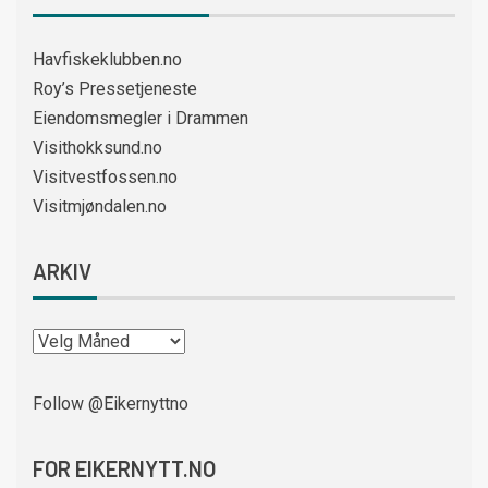
Havfiskeklubben.no
Roy’s Pressetjeneste
Eiendomsmegler i Drammen
Visithokksund.no
Visitvestfossen.no
Visitmjøndalen.no
ARKIV
Follow @Eikernyttno
FOR EIKERNYTT.NO