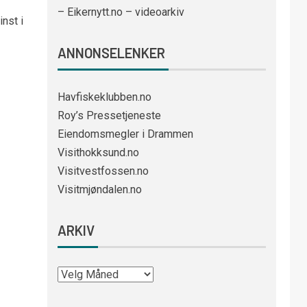
– Eikernytt.no – videoarkiv
inst i
ANNONSELENKER
Havfiskeklubben.no
Roy’s Pressetjeneste
Eiendomsmegler i Drammen
Visithokksund.no
Visitvestfossen.no
Visitmjøndalen.no
ARKIV