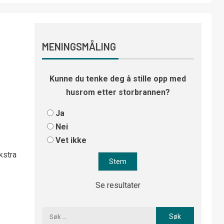
MENINGSMÅLING
Kunne du tenke deg å stille opp med
husrom etter storbrannen?
Ja
Nei
Vet ikke
kstra
Se resultater