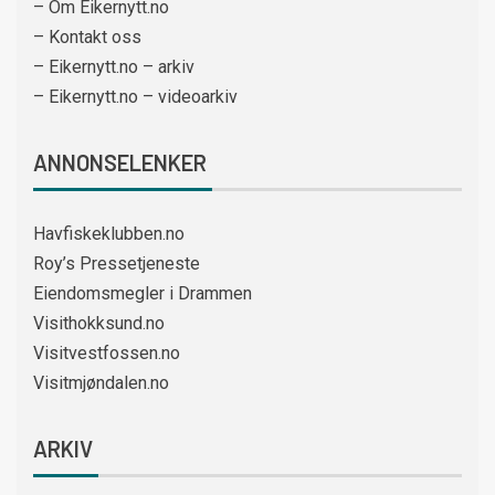
– Om Eikernytt.no
– Kontakt oss
– Eikernytt.no – arkiv
– Eikernytt.no – videoarkiv
ANNONSELENKER
Havfiskeklubben.no
Roy’s Pressetjeneste
Eiendomsmegler i Drammen
Visithokksund.no
Visitvestfossen.no
Visitmjøndalen.no
ARKIV