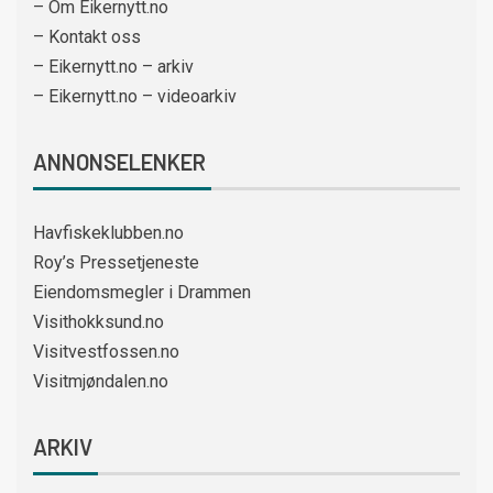
– Om Eikernytt.no
– Kontakt oss
– Eikernytt.no – arkiv
– Eikernytt.no – videoarkiv
ANNONSELENKER
Havfiskeklubben.no
Roy’s Pressetjeneste
Eiendomsmegler i Drammen
Visithokksund.no
Visitvestfossen.no
Visitmjøndalen.no
ARKIV