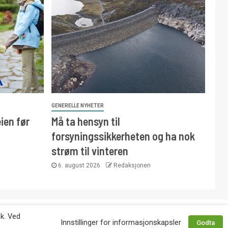
GENERELLE NYHETER
ien før
Må ta hensyn til
forsyningssikkerheten og ha nok
strøm til vinteren
6. august 2026
Redaksjonen
 avtale med utgiver. Tlf. 92 63 86 82.
øk. Ved
Innstillinger for informasjonskapsler
Godta