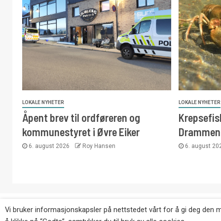
LOKALE NYHETER
LOKALE NYHETER
Åpent brev til ordføreren og
Krepsefisk
kommunestyret i Øvre Eiker
Drammen
6. august 2026
Roy Hansen
6. august 2
Copyright © Eikernytt.no utgis av Roy’s Pressetjeneste
Vi bruker informasjonskapsler på nettstedet vårt for å gi deg den 