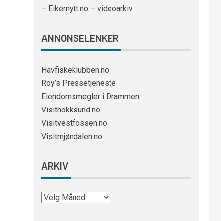
– Eikernytt.no – videoarkiv
ANNONSELENKER
Havfiskeklubben.no
Roy’s Pressetjeneste
Eiendomsmegler i Drammen
Visithokksund.no
Visitvestfossen.no
Visitmjøndalen.no
ARKIV