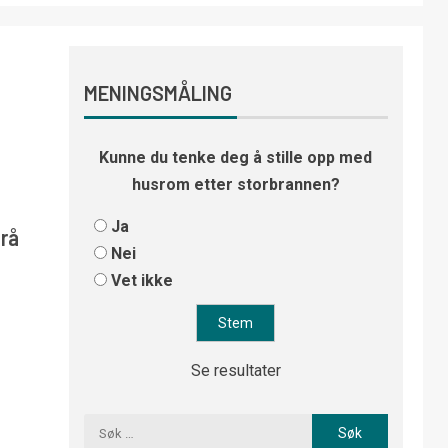
MENINGSMÅLING
Kunne du tenke deg å stille opp med
husrom etter storbrannen?
Ja
grå
Nei
Vet ikke
Se resultater