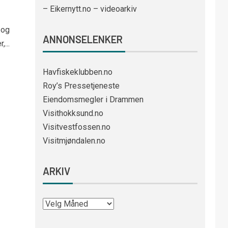
– Eikernytt.no – videoarkiv
 og
ANNONSELENKER
...
Havfiskeklubben.no
Roy’s Pressetjeneste
Eiendomsmegler i Drammen
Visithokksund.no
Visitvestfossen.no
Visitmjøndalen.no
ARKIV