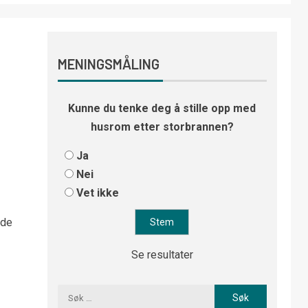
MENINGSMÅLING
Kunne du tenke deg å stille opp med
husrom etter storbrannen?
Ja
Nei
Vet ikke
nde
Se resultater