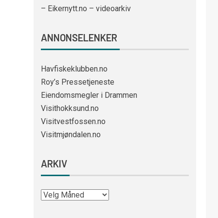
– Eikernytt.no – videoarkiv
ANNONSELENKER
Havfiskeklubben.no
Roy’s Pressetjeneste
Eiendomsmegler i Drammen
Visithokksund.no
Visitvestfossen.no
Visitmjøndalen.no
ARKIV