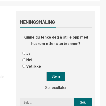
MENINGSMÅLING
Kunne du tenke deg å stille opp med
husrom etter storbrannen?
Ja
Nei
Vet ikke
lle
Se resultater