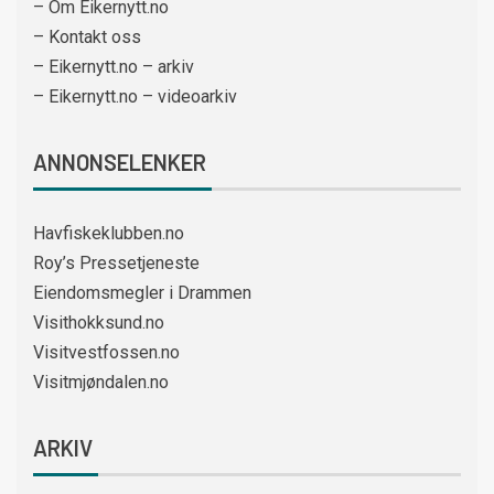
– Om Eikernytt.no
– Kontakt oss
– Eikernytt.no – arkiv
– Eikernytt.no – videoarkiv
ANNONSELENKER
Havfiskeklubben.no
Roy’s Pressetjeneste
Eiendomsmegler i Drammen
Visithokksund.no
Visitvestfossen.no
Visitmjøndalen.no
ARKIV